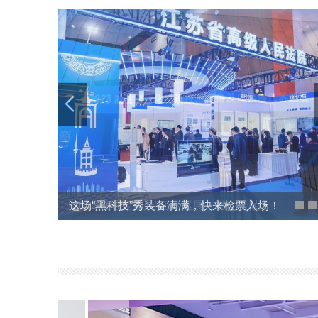
让智慧科技赋能法治未来——2023政法智能化建
“2023政法装备展”江苏巡展，燃动金陵！
技术装备及成