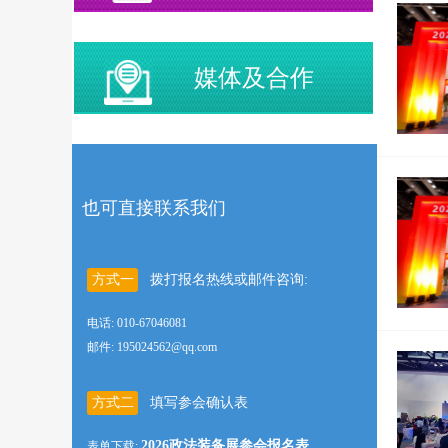
媒体及合作
也可直接联系我们
方式一
拨打报名热线或邮件咨询:
电话: 010-67046081
邮件: 195024562@qq.com
方式二
填写参会确认表
2026政法装备展参会报名表
表单下载: