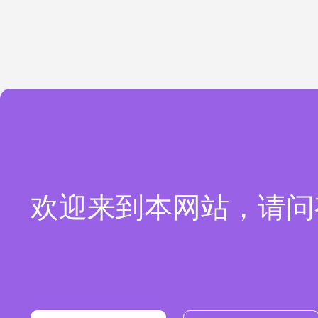
欢迎来到本网站，请问