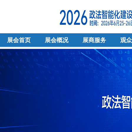
展会首页
展会概况
展商服务
观众