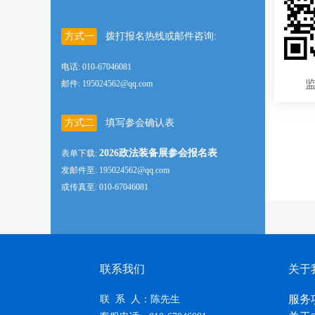
方式一
拨打报名热线或邮件咨询:
电话: 010-67046081
邮件: 195024562@qq.com
方式二
填写参会确认表
2026政法装备展参会报名表
表单下载:
发邮件至: 195024562@qq.com
或传真至: 010-67046081
联系我们
关于
服务
联 系 人：陈先生