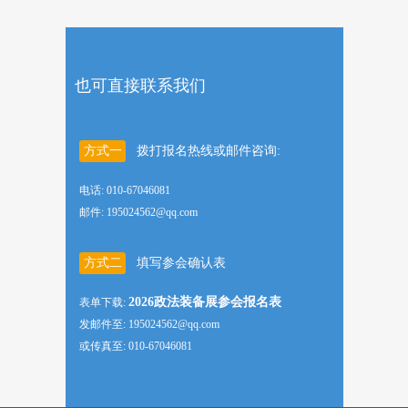
也可直接联系我们
方式一
拨打报名热线或邮件咨询:
电话: 010-67046081
邮件: 195024562@qq.com
方式二
填写参会确认表
2026政法装备展参会报名表
表单下载:
发邮件至: 195024562@qq.com
或传真至: 010-67046081