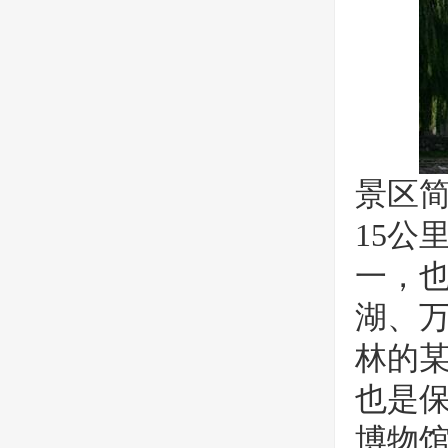
景区
15公
一，
湖、
林的
也是
博物