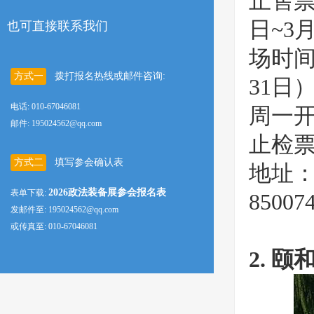
止售票时
日~3月
也可直接联系我们
场时间
方式一
拨打报名热线或邮件咨询:
31日
电话: 010-67046081
周一开
邮件: 195024562@qq.com
止检票
方式二
填写参会确认表
地址：
2026政法装备展参会报名表
表单下载:
85007
发邮件至: 195024562@qq.com
或传真至: 010-67046081
2. 颐和