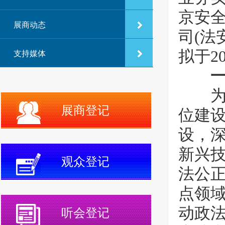
京安
展商动态
司(法
拟于2
支持媒体
为深
展商登记
位建
设，深
新兴
观众登记
法公
点领
动政
听会登记