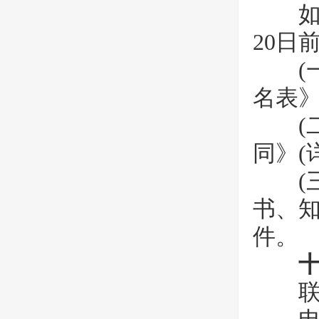
如有
20日
(一)
名表》
(二)
同》(
(三
书、
件。
联系