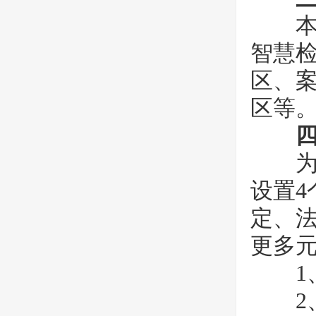
本届
智慧
区、
区等
四
为丰
设置
定、
更多
1、
2、