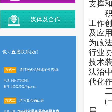
支撑
积极
媒体及合作
工作
及应
为政
行业
也可直接联系我们
技术
法治
方式一
拨打报名热线或邮件咨询:
代化
电话: 010-67046081
邮件: 195024562@qq.com
二
(一)
方式二
填写参会确认表
展
2026政法装备展参会报名表
表单下载: