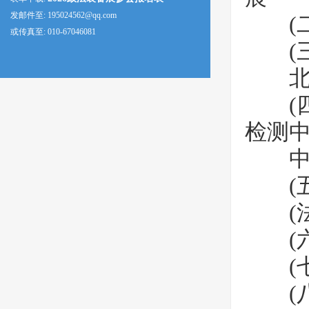
发邮件至: 195024562@qq.com
(二
或传真至: 010-67046081
(三
北京
(四
检测中
中国
(五
(法
(六
(七)
(八