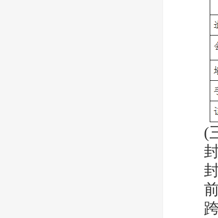
(三
封 底
封 三
前 扉
跨 页