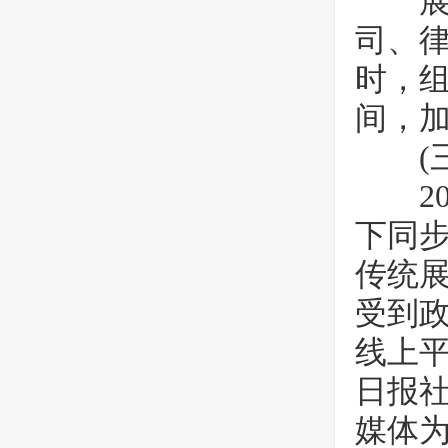
展会
司、
时，
间，
(三
20
下同
传统
受到
线上平
日报
媒体为