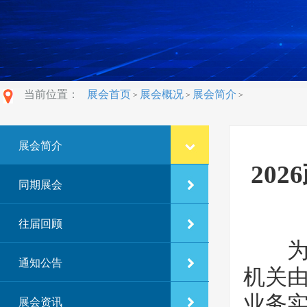
当前位置：
展会首页
展会概况
展会简介
>
>
>
展会简介
20
同期展会
往届回顾
为加
通知公告
机关由
业务
展会资讯