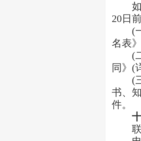
如有
20日
(一)
名表》
(二)
同》(
(三
书、
件。
联系