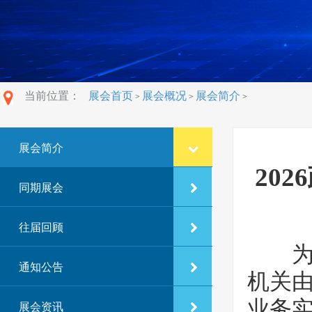
当前位置：
展会首页
展会概况
展会简介
>
>
>
展会简介
20
同期展会
往届回顾
为加
通知公告
机关由
业务
展会资讯