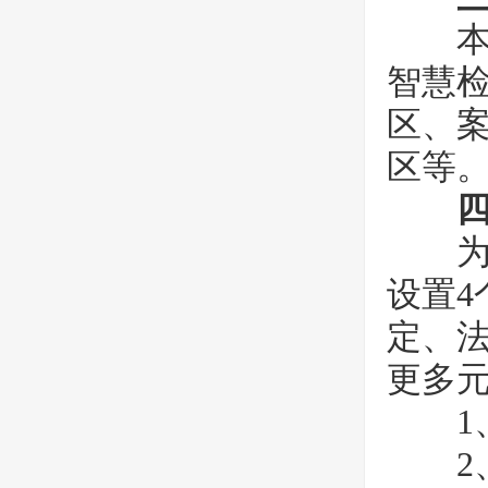
本届
智慧
区、
区等
四
为丰
设置
定、
更多
1、
2、