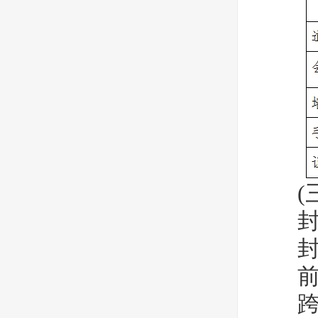
(三
封 底
封 三
前 扉
跨 页