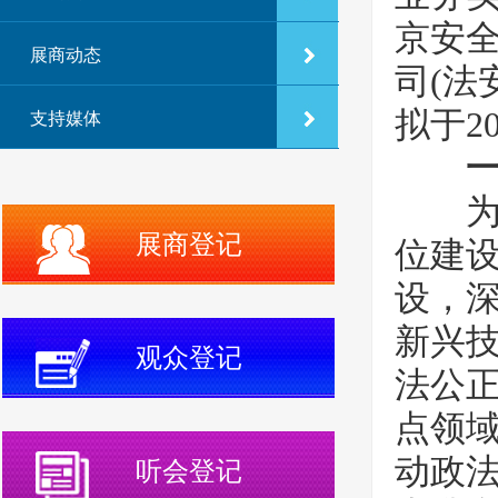
京安
展商动态
司(法
拟于2
支持媒体
为深
展商登记
位建
设，深
新兴
观众登记
法公
点领
动政
听会登记