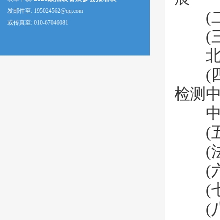
发邮件至: 195024562@qq.com
(二
或传真至: 010-67046081
(三
北京
(四
检测中
中国
(五
(法
(六
(七)
(八