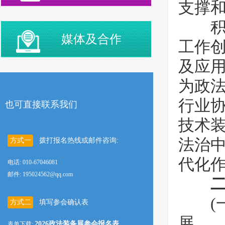
支撑
积极
媒体及合作
工作
及应
为政
行业
也可直接联系我们
技术
法治
方式一
拨打报名热线或邮件咨询:
代化
电话: 010-67046081
邮件: 195024562@qq.com
二
(一)
方式二
填写参会确认表
展
2026政法装备展参会报名表
表单下载: