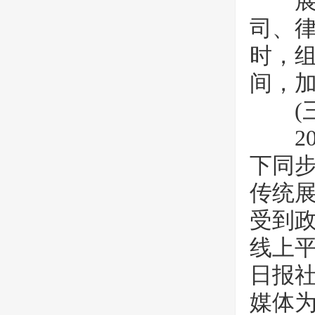
展会
司、
时，
间，
(三
20
下同
传统
受到
线上平
日报
媒体为